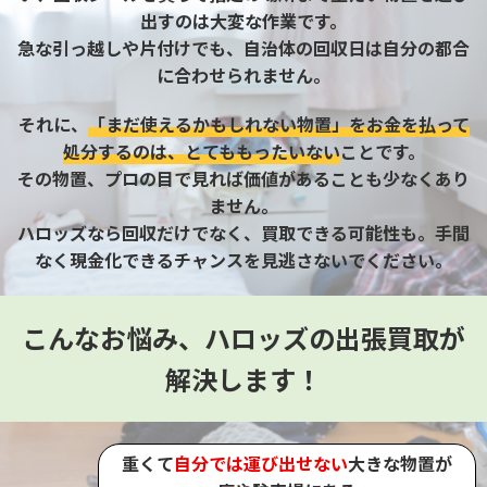
出すのは大変な作業です。
急な引っ越しや片付けでも、自治体の回収日は自分の都合
に合わせられません。
それに、
「まだ使えるかもしれない物置」をお金を払って
処分するのは、とてももったいない
ことです。
その物置、プロの目で見れば価値があることも少なくあり
ません。
ハロッズなら回収だけでなく、買取できる可能性も。手間
なく現金化できるチャンスを見逃さないでください。
こんなお悩み、ハロッズの出張買取が
解決します！
重くて
自分では運び出せない
大きな物置が