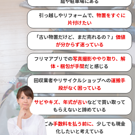
庭や駐車場にある
引っ越しやリフォームで、
物置をすぐに
片付けたい
「古い物置だけど、まだ売れるの？」
価値
が分からず迷っている
フリマアプリでの
写真撮影ややり取り、解
体・梱包が手間
だと感じる
回収業者やリサイクルショップへの
運搬手
段がなく困っている
サビやキズ、年式が古い
などで買い取って
もらえないと諦めている
粗大ごみ
手数料を払う前に、
少しでも現金
化したいと考えている