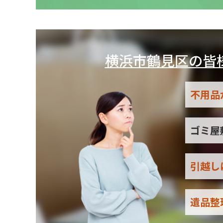
横浜市鶴見区の皆
不用品
ゴミ屋
引越し
遺品整