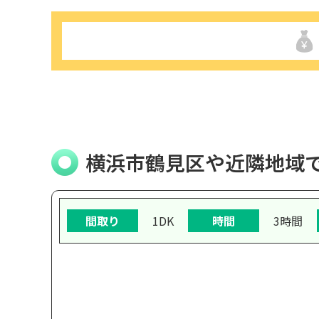
横浜市鶴見区や近隣地域
間取り
1DK
時間
3時間