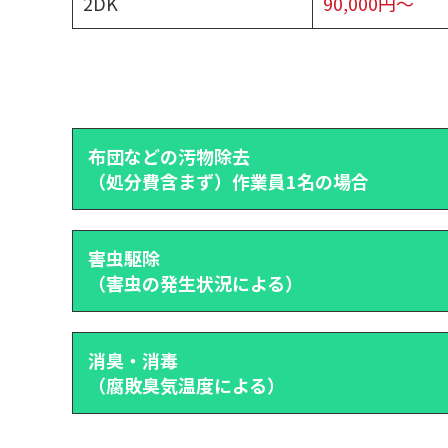
2DK
90,000円～
布団などの汚物除去
（処分費含まず）作業員1名の場合
害虫駆除
（害虫の発生状況による）
消臭・消毒
（腐敗臭気温度による）