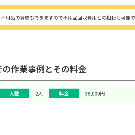
不用品の買取もできますので不用品回収費用との相殺も可能
での作業事例とその料金
人数
2人
料金
38,000円