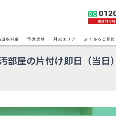
作
対
よ
品回収料金
業実績
応エリア
くあるご質問
汚部屋の片付け即日（当日