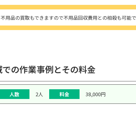
不用品の買取もできますので不用品回収費用との相殺も可能
域での作業事例とその料金
人数
2人
料金
38,000円