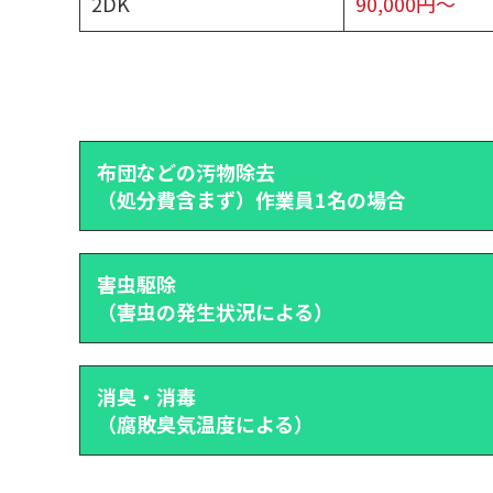
2DK
90,000円～
布団などの汚物除去
（処分費含まず）作業員1名の場合
害虫駆除
（害虫の発生状況による）
消臭・消毒
（腐敗臭気温度による）