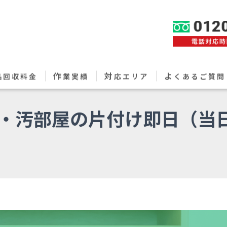
作
対
よ
品回収料金
業実績
応エリア
くあるご質問
・汚部屋の片付け即日（当