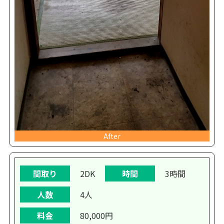
After
間取り
2DK
時間
3時間
人数
4人
料金
80,000円