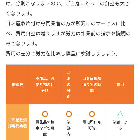
け、分別となりますので、ご自身にとっての負担も大き
くなります。
ゴミ屋敷片付け専門業者の方が所沢市のサービスに比
べ、費用負担は増えますが労力は作業前の指示や説明の
みとなります。
費用の差分と労力を比較し慎重に検討しましょう。
ゴ
不用品、必
ミ
ゴミ屋敷解
依頼先
要な物の仕
の
消までの時
費用
分け
分
間
別
〇
〇
〇
△
ゴミ屋敷清
貴重品の捜
業
最短即日も
業者によ
掃専門業者
索なども可
務
可能
る
能
内