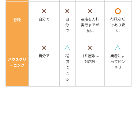
×
×
×
〇
自分で
自
連絡を入れ
行政なだ
行政
分
実行までが
けあり安
で
長い
い
×
△
×
△
自分で
程
ゴミ屋敷は
業者によ
ハウスクリ
度
対応外
ってピン
ーニング
に
キリ
よ
る