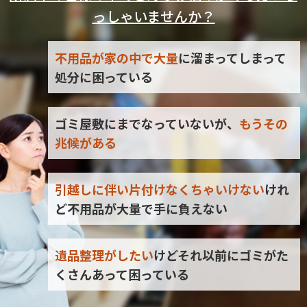
っしゃいませんか？
不用品が家の中で大量
に溜まってしまって
処分に困っている
ゴミ屋敷にまでなっていないが、
もうその
兆候がある
引越しに伴い片付けなくちゃいけない
けれ
ど不用品が大量で手に負えない
遺品整理がしたい
けどそれ以前にゴミがた
くさんあって困っている