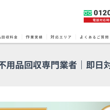
作
対
よ
品回収料金
業実績
応エリア
くあるご質問
不用品回収専門業者｜即日