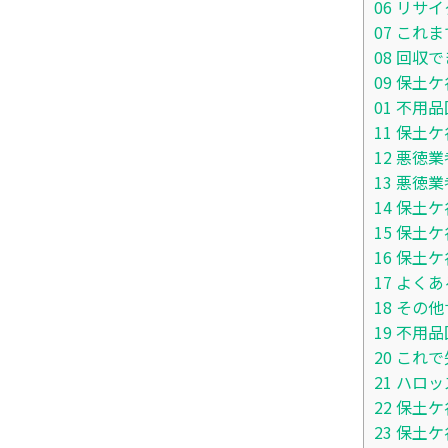
06
リサイ
07
これま
08
回収で
09
保土ケ
01
不用品
11
保土ケ
12
悪徳業
13
悪徳業
14
保土ケ
15
保土ケ
16
保土ケ
17
よくあ
18
その他
19
不用品
20
これで
21
ハロッ
22
保土ケ
23
保土ケ