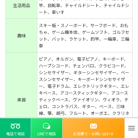
生活用品
竿、自転車、チャイルドシート、チャイルドシ
ート、車いす
スキー板・スノーボード、サーフボード、おも
ちゃ、ゲーム機本体、ゲームソフト、ゴルフセ
趣味
ット、バット、ラケット、釣竿、一輪車、三輪
車
ピアノ、オルガン、電子ピアノ、キーボード、
ハープシコード、チェンバロ、クラビコード、
シンセサイザー、ギターシンセサイザー、ベー
スシンセサイザー、キーボードシンセサイザ
ー、電子ドラム、エレクトリックギター、エレ
キベース、アコースティックギター、アコース
楽器
ティックベース、ヴァイオリン、ヴィオラ、チ
ェロ、コントラバス、ギター、ベース、三味
線、箏、胡弓、フルート、オーボエ、クラリネ
ット、ファゴット、サックス、トランペット、
トロンボーン、チューバ、ホルン、太鼓、シン
ナ
バル、ティンパニ、マリンバ、カホン、ドラム
電話で相談
LINEで相談
お見積り・お問い合わせ