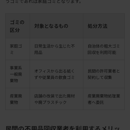
うゴミであれば家庭ゴミとなります。
ゴミの
対象となるもの
処分方法
区分
家庭ゴ
日常生活から生じた不
自治体の粗大ゴミ
ミ
用品
回収を利用可能
事業系
オフィスから出る紙く
民間の許可業者と
一般廃
ずや従業員の飲食ゴミ
契約して収集
棄物
産業廃
店舗の改装で出た廃材
産業廃棄物処理業
棄物
や廃プラスチック
者へ委託
民間の不用品回収業者を利用するメリッ