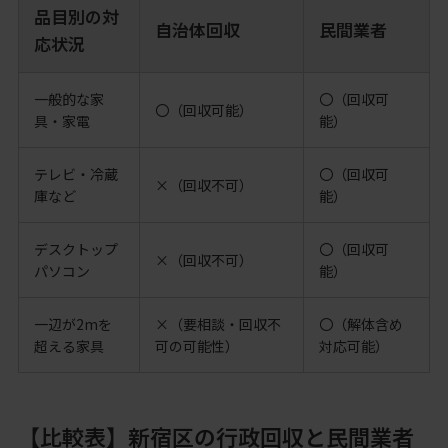
品目別の対
自治体回収
民間業者
応状況
一般的な家
〇（回収可
〇（回収可能）
具・家電
能）
テレビ・冷蔵
〇（回収可
×（回収不可）
庫など
能）
デスクトップ
〇（回収可
×（回収不可）
パソコン
能）
一辺が2mを
×（要相談・回収不
〇（解体含め
超える家具
可の可能性）
対応可能）
【比較表】新宿区の行政回収と民間業者