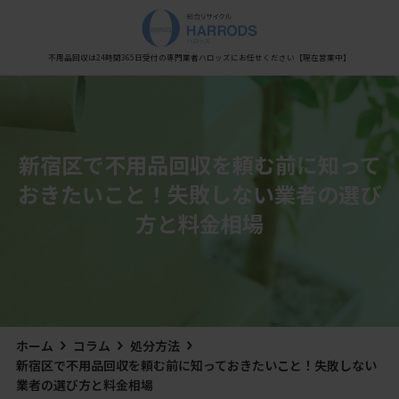
Warning
: Undefined variable $post_meta_output in
/home/xs0909/kaisyu-fuyouhin.com/public_html/wp-content/themes/hestia/inc/views/blog/class-
hestia-header-layout-manager.php
on line
450
不用品回収は24時間365日受付の専門業者
ハロッズにお任せください
【現在営業中】
新宿区で不用品回収を頼む前に知って
おきたいこと！失敗しない業者の選び
方と料金相場
ホーム
コラム
処分方法
新宿区で不用品回収を頼む前に知っておきたいこと！失敗しない
業者の選び方と料金相場