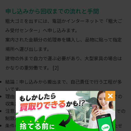
申し込みから回収までの流れと手間
粗大ゴミを出すには、電話かインターネットで「粗大ご
み受付センター」へ申し込みます。
案内された金額分の処理券を購入し、品物に貼って指定
場所へ運び出します。
建物の外まで自力で運ぶ必要があり、大型家具の場合は
かなりの重労働です。 [2]
結論：申し込みから搬出まで、自己責任で行う工程が多
いです。
理由：自治体の回収は戸別訪問ではなく、指定場所での
収集だからです。
注意点：インターネット申し込みは1回につき10個までの
制限があります。
条件の違い：65歳以上の高齢者世帯など、条件を満たせ