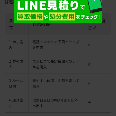
ば運び出し支援を受けられます。
ステッ
手間の度
作業内容
プ
合い
1. 申し込
電話・ネットで品目とサイズ
中
み
を申告
2. 券の購
コンビニで指定金額分のシー
小
入
ルを購入
3. シール
見やすい位置に名前を書いて
小
貼付
貼る
4. 運び出
収集日当日の朝8時までに外
大
し
へ出す