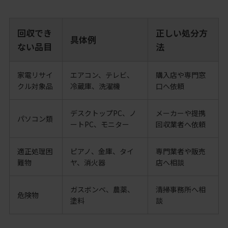
回収でき
正しい処分方
具体例
ない品目
法
家電リサイ
エアコン、テレビ、
購入店や専門窓
クル対象品
冷蔵庫、洗濯機
口へ依頼
デスクトップPC、ノ
メーカーや提携
パソコン類
ートPC、モニター
回収業者へ依頼
適正処理困
ピアノ、金庫、タイ
専門業者や販売
難物
ヤ、消火器
店へ相談
ガスボンベ、農薬、
清掃事務所へ相
危険物
塗料
談