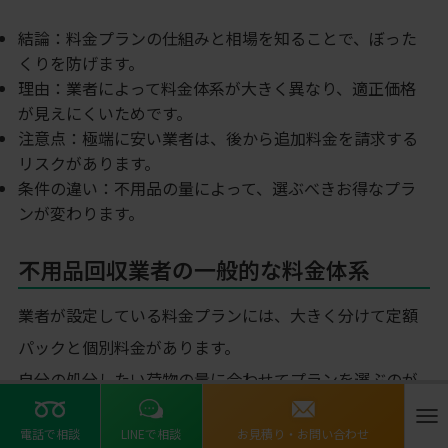
結論：料金プランの仕組みと相場を知ることで、ぼった
くりを防げます。
理由：業者によって料金体系が大きく異なり、適正価格
が見えにくいためです。
注意点：極端に安い業者は、後から追加料金を請求する
リスクがあります。
条件の違い：不用品の量によって、選ぶべきお得なプラ
ンが変わります。
不用品回収業者の一般的な料金体系
業者が設定している料金プランには、大きく分けて定額
パックと個別料金があります。
自分の処分したい荷物の量に合わせてプランを選ぶのが
基本です。
ナ
電話で相談
LINEで相談
お見積り・お問い合わせ
見積もりの際は、どのプランが適用されているかを確認