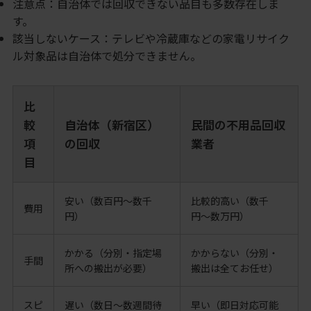
注意点：自治体では回収できない品目も多数存在しま
す。
該当しないケース：テレビや冷蔵庫などの家電リサイク
ル対象品は自治体で処分できません。
比
較
自治体（新宿区）
民間の不用品回収
項
の回収
業者
目
安い（数百円〜数千
比較的高い（数千
費用
円）
円〜数万円）
かかる（分別・指定場
かからない（分別・
手間
所への搬出が必要）
搬出は全てお任せ）
スピ
遅い（数日〜数週間待
早い（即日対応可能