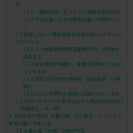
例
3.1.1
「無料回収」をうたった高額な追加請求
3.1.2
不法投棄による依頼者自身への罰則リス
ク
3.2
失敗しない！優良業者を見極める5つのチェッ
クポイント
3.2.1
「一般廃棄物収集運搬業許可」の有無を
確認する
3.2.2
料金体系が明瞭で、書面で見積もりを出し
てくれるか
3.2.3
会社の所在地や連絡先（固定電話）が明
確か
3.2.4
口コミや評判と実績が公開されているか
3.3
万が一トラブルに巻き込まれた場合の相談窓口
（消費者センター等）
4
【特定の不用品】大量の服・古い家具・リサイクル
家電の賢い手放し方
4.1
大量の服（衣類）の処分方法