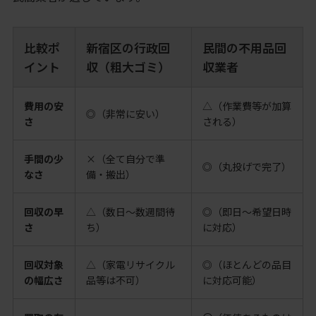
比較ポ
新宿区の行政回
民間の不用品回
イント
収（粗大ゴミ）
収業者
費用の安
△（作業費等が加算
◎（非常に安い）
さ
される）
手間の少
×（全て自分で準
◎（丸投げで完了）
なさ
備・搬出）
回収の早
△（数日〜数週間待
◎（即日〜希望日時
さ
ち）
に対応）
回収対象
△（家電リサイクル
◎（ほとんどの品目
の幅広さ
品等は不可）
に対応可能）