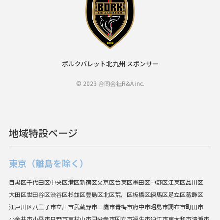
ボルクバレット北九州 スポンサー
© 2023 合同会社R&A inc.
地域特設ページ
東京（離島を除く）
目黒区
千代田区
中央区
港区
新宿区
文京区
台東区
墨田区
中野区
江東区
品川区
大田区
世田谷区
渋谷区
杉並区
豊島区
北区
荒川区
板橋区
練馬区
足立区
葛飾区
江戸川区
八王子市
立川市
武蔵野市
三鷹市
青梅市
府中市
昭島市
調布市
町田市
小金井市
小平市
日野市
東村山市
国分寺市
国立市
福生市
狛江市
東大和市
清瀬市