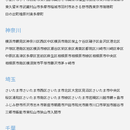
東久留米市
武蔵村山市
多摩市
稲城市
羽村市
あきる野市
西東京市
瑞穂町
日の出町
檜原村
奥多摩町
神奈川
横浜市
鶴見区
神奈川区
西区
中区
横浜市南区
保土ケ谷区
磯子区
金沢区
港北区
戸塚区
港南区
旭区
横浜市緑区
瀬谷区
栄区
泉区
青葉区
都筑区
川崎市
川崎区
幸区
中原区
高津区
多摩区
宮前区
麻生区
相模原市
相模原市緑区
相模原市中央区
相模原市南区
横須賀市
平塚市
藤沢市
茅ヶ崎市
埼玉
さいたま市
さいたま市西区
さいたま市北区
大宮区
見沼区
さいたま市中央区
桜区
浦和区
さいたま市南区
さいたま市緑区
さいたま市岩槻区
川越市
鶴ヶ島市
ふじみ野市
所沢市
志木市
新座市
朝霞市
戸田市
和光市
蕨市
川口市
草加市
越谷市
三郷市
飯能市
東松山市
狭山市
入間市
千葉