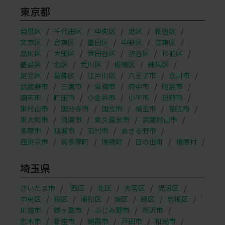
東京都
目黒区
千代田区
中央区
港区
新宿区
文京区
台東区
墨田区
中野区
江東区
品川区
大田区
世田谷区
渋谷区
杉並区
豊島区
北区
荒川区
板橋区
練馬区
足立区
葛飾区
江戸川区
八王子市
立川市
武蔵野市
三鷹市
青梅市
府中市
昭島市
調布市
町田市
小金井市
小平市
日野市
東村山市
国分寺市
国立市
福生市
狛江市
東大和市
清瀬市
東久留米市
武蔵村山市
多摩市
稲城市
羽村市
あきる野市
西東京市
奥多摩町
瑞穂町
日の出町
檜原村
埼玉県
（
さいたま市
西区
北区
大宮区
見沼区
）
中央区
桜区
浦和区
南区
緑区
岩槻区
川越市
鶴ヶ島市
ふじみ野市
所沢市
志木市
新座市
朝霞市
戸田市
和光市