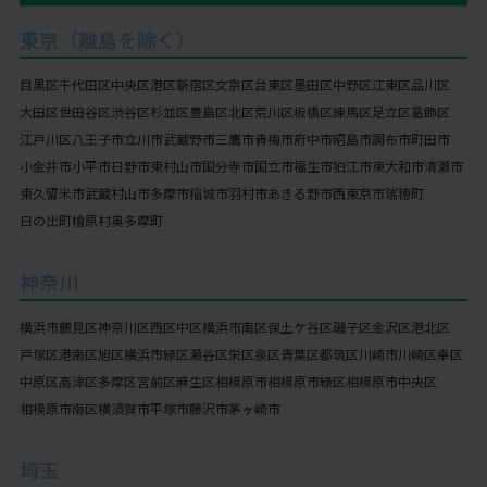
東京（離島を除く）
目黒区
千代田区
中央区
港区
新宿区
文京区
台東区
墨田区
中野区
江東区
品川区
大田区
世田谷区
渋谷区
杉並区
豊島区
北区
荒川区
板橋区
練馬区
足立区
葛飾区
江戸川区
八王子市
立川市
武蔵野市
三鷹市
青梅市
府中市
昭島市
調布市
町田市
小金井市
小平市
日野市
東村山市
国分寺市
国立市
福生市
狛江市
東大和市
清瀬市
東久留米市
武蔵村山市
多摩市
稲城市
羽村市
あきる野市
西東京市
瑞穂町
日の出町
檜原村
奥多摩町
神奈川
横浜市
鶴見区
神奈川区
西区
中区
横浜市南区
保土ケ谷区
磯子区
金沢区
港北区
戸塚区
港南区
旭区
横浜市緑区
瀬谷区
栄区
泉区
青葉区
都筑区
川崎市
川崎区
幸区
中原区
高津区
多摩区
宮前区
麻生区
相模原市
相模原市緑区
相模原市中央区
相模原市南区
横須賀市
平塚市
藤沢市
茅ヶ崎市
埼玉