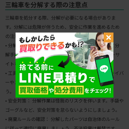
三輪車を分解する際の注意点
三輪車を処分する際、分解が必要になる場合がありま
す。分解には危険が伴うため、安全に作業を進めるため
の注意点は以下の通りです。
• 分解手順の確認： 三輪車はメーカーや種類によって分
解手順が異なります。分解前に必ず説明書やメーカーサ
イトなどで正しい手順を確認しましょう。
• 工具の準備： 分解には適切な工具が必要です。ドライバ
ーやスパナなど必要な工具を事前に揃えておきましょ
う。
• 安全対策： 分解作業は怪我のリスクを伴います。手袋や
ゴーグルなど、安全対策を怠らないようにしましょう。
• 廃棄ルールの確認： 分解したパーツは自治体のルール
に従って適切に廃棄しましょう。不法投棄は厳禁です。