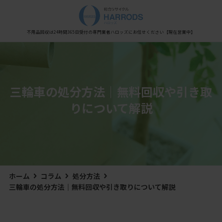
Warning
: Undefined variable $post_meta_output in
/home/xs0909/kaisyu-fuyouhin.com/public_html/wp-content/themes/hestia/inc/views/blog/class-
hestia-header-layout-manager.php
on line
450
不用品回収は24時間365日受付の専門業者
ハロッズにお任せください
【現在営業中】
三輪車の処分方法｜無料回収や引き取
りについて解説
ホーム
コラム
処分方法
三輪車の処分方法｜無料回収や引き取りについて解説