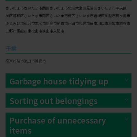
さいたま市
さいたま市西区
さいたま市北区
大宮区
見沼区
さいたま市中央区
桜区
浦和区
さいたま市南区
さいたま市緑区
さいたま市岩槻区
川越市
鶴ヶ島市
ふじみ野市
所沢市
志木市
新座市
朝霞市
戸田市
和光市
蕨市
川口市
草加市
越谷市
三郷市
飯能市
東松山市
狭山市
入間市
千葉
松戸市
柏市
流山市
浦安市
Garbage house tidying up
Sorting out belongings
Purchase of unnecessary
items