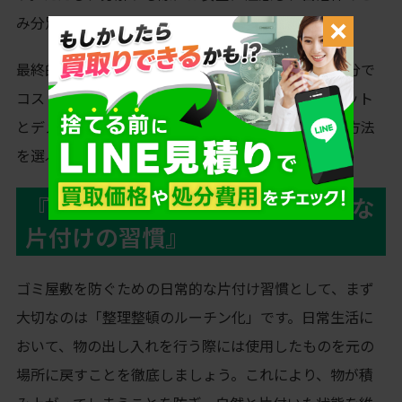
み分別ルールに従うことが重要です。
最終的に、事前の情報収集と計画が、粗大ごみの処分で
コストを抑えるための鍵となります。各方法のメリット
とデメリットを理解し、自分の状況に合った最適な方法
を選ぶことが、スムーズな処分につながります。
『ゴミ屋敷を防ぐための日常的な
片付けの習慣』
ゴミ屋敷を防ぐための日常的な片付け習慣として、まず
大切なのは「整理整頓のルーチン化」です。日常生活に
おいて、物の出し入れを行う際には使用したものを元の
場所に戻すことを徹底しましょう。これにより、物が積