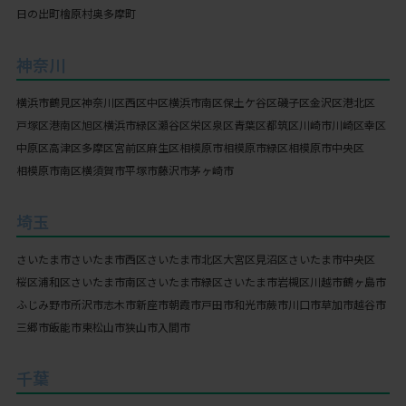
日の出町
檜原村
奥多摩町
神奈川
横浜市
鶴見区
神奈川区
西区
中区
横浜市南区
保土ケ谷区
磯子区
金沢区
港北区
戸塚区
港南区
旭区
横浜市緑区
瀬谷区
栄区
泉区
青葉区
都筑区
川崎市
川崎区
幸区
中原区
高津区
多摩区
宮前区
麻生区
相模原市
相模原市緑区
相模原市中央区
相模原市南区
横須賀市
平塚市
藤沢市
茅ヶ崎市
埼玉
さいたま市
さいたま市西区
さいたま市北区
大宮区
見沼区
さいたま市中央区
桜区
浦和区
さいたま市南区
さいたま市緑区
さいたま市岩槻区
川越市
鶴ヶ島市
ふじみ野市
所沢市
志木市
新座市
朝霞市
戸田市
和光市
蕨市
川口市
草加市
越谷市
三郷市
飯能市
東松山市
狭山市
入間市
千葉