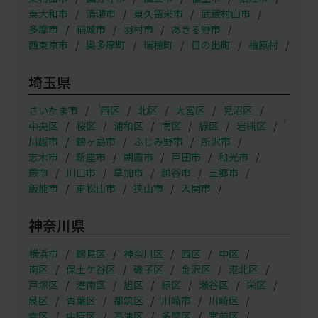
東大和市
清瀬市
東久留米市
武蔵村山市
多摩市
稲城市
羽村市
あきる野市
西東京市
奥多摩町
瑞穂町
日の出町
檜原村
埼玉県
（
さいたま市
西区
北区
大宮区
見沼区
）
中央区
桜区
浦和区
南区
緑区
岩槻区
川越市
鶴ヶ島市
ふじみ野市
所沢市
志木市
新座市
朝霞市
戸田市
和光市
蕨市
川口市
草加市
越谷市
三郷市
飯能市
東松山市
狭山市
入間市
神奈川県
横浜市
鶴見区
神奈川区
西区
中区
南区
保土ケ谷区
磯子区
金沢区
港北区
戸塚区
港南区
旭区
緑区
瀬谷区
栄区
泉区
青葉区
都筑区
川崎市
川崎区
幸区
中原区
高津区
多摩区
宮前区