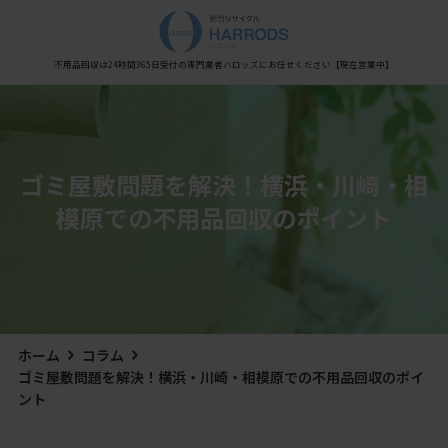
Warning
: Undefined variable $post_meta_output in
/home/xs0909/kaisyu-fuyouhin.com/public_html/wp-content/themes/hestia/inc/views/blog/class-
hestia-header-layout-manager.php
on line
450
不用品回収は24時間365日受付の専門業者
ハロッズにお任せください
【現在営業中】
ゴミ屋敷問題を解決！横浜・川崎・相
模原での不用品回収のポイント
ホーム
コラム
ゴミ屋敷問題を解決！横浜・川崎・相模原での不用品回収のポイ
ント