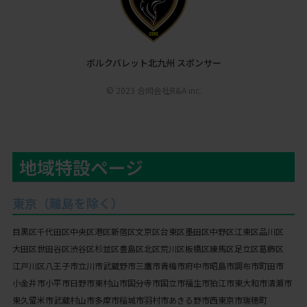
ボルクバレット北九州 スポンサー
© 2023 合同会社R&A inc.
地域特設ページ
東京（離島を除く）
目黒区
千代田区
中央区
港区
新宿区
文京区
台東区
墨田区
中野区
江東区
品川区
大田区
世田谷区
渋谷区
杉並区
豊島区
北区
荒川区
板橋区
練馬区
足立区
葛飾区
江戸川区
八王子市
立川市
武蔵野市
三鷹市
青梅市
府中市
昭島市
調布市
町田市
小金井市
小平市
日野市
東村山市
国分寺市
国立市
福生市
狛江市
東大和市
清瀬市
東久留米市
武蔵村山市
多摩市
稲城市
羽村市
あきる野市
西東京市
瑞穂町