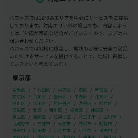
ハロッズでは1都3県エリアを中心にサービスをご提供
しております。対応エリア外の場合でも、内容によっ
てはご対応が可能な場合がございますので、まずはお
問い合わせください。
ハロッズでは地域に根差し、地域の皆様に安全で満足
いただけるサービスを提供することで、地域に貢献し
ていきたいと考えています。
東京都
目黒区
千代田区
中央区
港区
新宿区
文京区
台東区
墨田区
中野区
江東区
品川区
大田区
世田谷区
渋谷区
杉並区
豊島区
北区
荒川区
板橋区
練馬区
足立区
葛飾区
江戸川区
八王子市
立川市
武蔵野市
三鷹市
青梅市
府中市
昭島市
調布市
町田市
小金井市
小平市
日野市
東村山市
国分寺市
国立市
福生市
狛江市