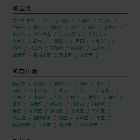
埼玉県
（
さいたま市
西区
北区
大宮区
見沼区
）
中央区
桜区
浦和区
南区
緑区
岩槻区
川越市
鶴ヶ島市
ふじみ野市
所沢市
志木市
新座市
朝霞市
戸田市
和光市
蕨市
川口市
草加市
越谷市
三郷市
飯能市
東松山市
狭山市
入間市
神奈川県
横浜市
鶴見区
神奈川区
西区
中区
南区
保土ケ谷区
磯子区
金沢区
港北区
戸塚区
港南区
旭区
緑区
瀬谷区
栄区
泉区
青葉区
都筑区
川崎市
川崎区
幸区
中原区
高津区
多摩区
宮前区
麻生区
相模原市
緑区
中央区
南区
横須賀市
平塚市
藤沢市
茅ヶ崎市