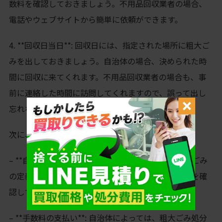
数料を確認しておきましょう。不用品回収業者の場合、
電話やウェブサイトから簡単に依頼ができます。
4. **回収日当日**: 回収日には、指定された場所に粗大ご
みを出しておきましょう。自治体の場合、決められた時
間に回収に来てくれます。不用品回収業者の場合も、事
前に連絡した時間に訪問してくれますので、誤って出し
忘れないように注意が必要です。
次に、注意点についてお伝えします。
– **自治体のルールを確認する**: 自治体ごとに粗大ごみ
の定義や回収方法が異なるため、必ず事前にルールを確
認しておきましょう。
– **手数料の支払い**: 自治体によっては、粗大ごみ処分