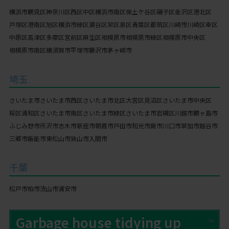
横浜市
鶴見区
神奈川区
西区
中区
横浜市南区
保土ケ谷区
磯子区
金沢区
港北区
戸塚区
港南区
旭区
横浜市緑区
瀬谷区
栄区
泉区
青葉区
都筑区
川崎市
川崎区
幸区
中原区
高津区
多摩区
宮前区
麻生区
相模原市
相模原市緑区
相模原市中央区
相模原市南区
横須賀市
平塚市
藤沢市
茅ヶ崎市
埼玉
さいたま市
さいたま市西区
さいたま市北区
大宮区
見沼区
さいたま市中央区
桜区
浦和区
さいたま市南区
さいたま市緑区
さいたま市岩槻区
川越市
鶴ヶ島市
ふじみ野市
所沢市
志木市
新座市
朝霞市
戸田市
和光市
蕨市
川口市
草加市
越谷市
三郷市
飯能市
東松山市
狭山市
入間市
千葉
松戸市
柏市
流山市
浦安市
Garbage house tidying up