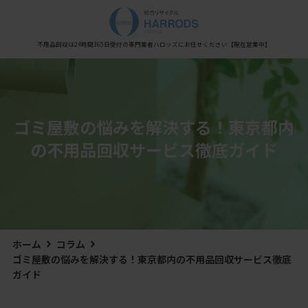
Warning
: Undefined variable $post_meta_output in
/home/xs0909/kaisyu-fuyouhin.com/public_html/wp-content/themes/hestia/inc/views/blog/class-
hestia-header-layout-manager.php
on line
450
不用品回収は24時間365日受付の専門業者
ハロッズにお任せください
【現在営業中】
ゴミ屋敷の悩みを解決する！東京都内
の不用品回収サービス徹底ガイド
ホーム
コラム
ゴミ屋敷の悩みを解決する！東京都内の不用品回収サービス徹底
ガイド