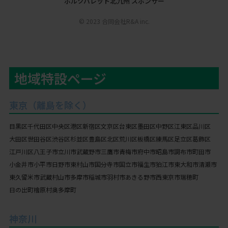
ボルクバレット北九州 スポンサー
© 2023 合同会社R&A inc.
地域特設ページ
東京（離島を除く）
目黒区
千代田区
中央区
港区
新宿区
文京区
台東区
墨田区
中野区
江東区
品川区
大田区
世田谷区
渋谷区
杉並区
豊島区
北区
荒川区
板橋区
練馬区
足立区
葛飾区
江戸川区
八王子市
立川市
武蔵野市
三鷹市
青梅市
府中市
昭島市
調布市
町田市
小金井市
小平市
日野市
東村山市
国分寺市
国立市
福生市
狛江市
東大和市
清瀬市
東久留米市
武蔵村山市
多摩市
稲城市
羽村市
あきる野市
西東京市
瑞穂町
日の出町
檜原村
奥多摩町
神奈川