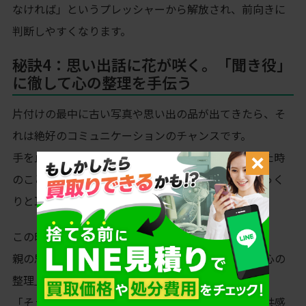
なければ」というプレッシャーから解放され、前向きに
判断しやすくなります。
秘訣4：思い出話に花が咲く。「聞き役」
に徹して心の整理を手伝う
片付けの最中に古い写真や思い出の品が出てきたら、そ
れは絶好のコミュニケーションのチャンスです。
手を止めて、「この写真はいつ頃？」「これを買った時
のこと、もっと聞かせて」と、親の人生の物語にじっく
りと耳を傾けましょう。
この時間は、単なるモノの整理ではありません。
親の思い出を一緒に整理し、その人生を肯定する「心の
整理」の時間です。
「そうだったんだね」「大切にしてきたんだね」と共感