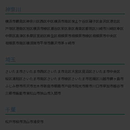
神奈川
横浜市
鶴見区
神奈川区
西区
中区
横浜市南区
保土ケ谷区
磯子区
金沢区
港北区
戸塚区
港南区
旭区
横浜市緑区
瀬谷区
栄区
泉区
青葉区
都筑区
川崎市
川崎区
幸区
中原区
高津区
多摩区
宮前区
麻生区
相模原市
相模原市緑区
相模原市中央区
相模原市南区
横須賀市
平塚市
藤沢市
茅ヶ崎市
埼玉
さいたま市
さいたま市西区
さいたま市北区
大宮区
見沼区
さいたま市中央区
桜区
浦和区
さいたま市南区
さいたま市緑区
さいたま市岩槻区
川越市
鶴ヶ島市
ふじみ野市
所沢市
志木市
新座市
朝霞市
戸田市
和光市
蕨市
川口市
草加市
越谷市
三郷市
飯能市
東松山市
狭山市
入間市
千葉
松戸市
柏市
流山市
浦安市