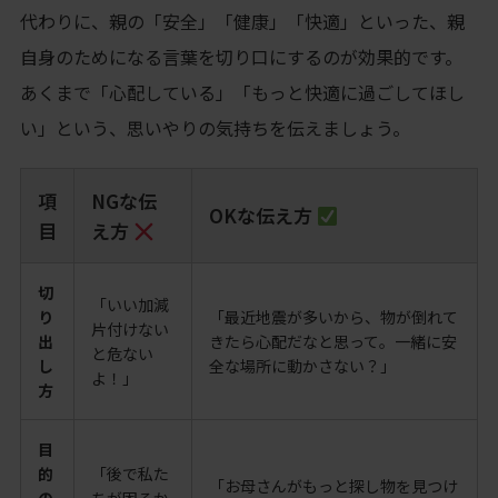
代わりに、親の「安全」「健康」「快適」といった、親
自身のためになる言葉を切り口にするのが効果的です。
あくまで「心配している」「もっと快適に過ごしてほし
い」という、思いやりの気持ちを伝えましょう。
項
NGな伝
OKな伝え方
目
え方
切
「いい加減
り
「最近地震が多いから、物が倒れて
片付けない
出
きたら心配だなと思って。一緒に安
と危ない
し
全な場所に動かさない？」
よ！」
方
目
的
「後で私た
「お母さんがもっと探し物を見つけ