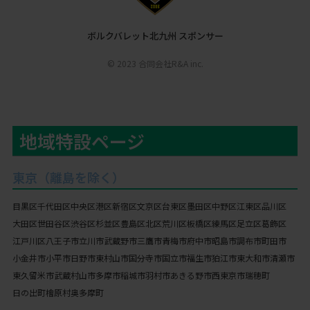
ボルクバレット北九州 スポンサー
© 2023 合同会社R&A inc.
地域特設ページ
東京（離島を除く）
目黒区
千代田区
中央区
港区
新宿区
文京区
台東区
墨田区
中野区
江東区
品川区
大田区
世田谷区
渋谷区
杉並区
豊島区
北区
荒川区
板橋区
練馬区
足立区
葛飾区
江戸川区
八王子市
立川市
武蔵野市
三鷹市
青梅市
府中市
昭島市
調布市
町田市
小金井市
小平市
日野市
東村山市
国分寺市
国立市
福生市
狛江市
東大和市
清瀬市
東久留米市
武蔵村山市
多摩市
稲城市
羽村市
あきる野市
西東京市
瑞穂町
日の出町
檜原村
奥多摩町