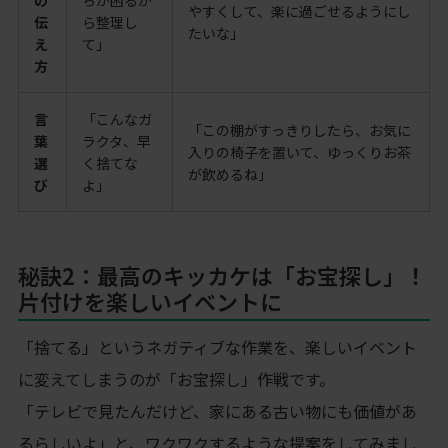
の
ちが困るか
やすくして、楽に過ごせるようにし
伝
ら整理し
たいな」
え
て」
方
言
「こんなガ
「この棚がすっきりしたら、お気に
葉
ラクタ、早
入りの椅子を置いて、ゆっくりお茶
選
く捨てな
が飲めるね」
び
よ」
秘訣2：最高のキッカケは「お宝探し」！
片付けを楽しいイベントに
「捨てる」というネガティブな作業を、楽しいイベント
に変えてしまうのが「お宝探し」作戦です。
「テレビで見たんだけど、家にある古い物にも価値があ
るらしいよ」と、ワクワクするような提案をしてみまし