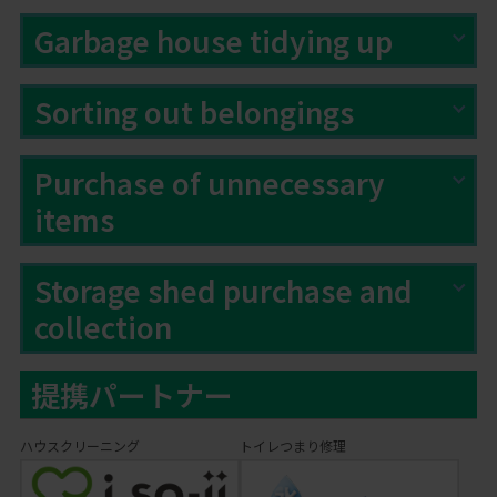
Garbage house tidying up
Sorting out belongings
Purchase of unnecessary
items
Storage shed purchase and
collection
提携パートナー
ハウスクリーニング
トイレつまり修理