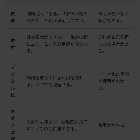
買
臨時収入になる。「価値が認め
値段が付かない
取
られた」と親が満足しやすい。
場合もある。
社会貢献ができる。「誰かの役
送料が自己負担
寄
に立つ」という満足感が得られ
になる場合があ
付
る。
る。
デ
ジ
データ化に手間
場所を取らずに思い出を残せ
タ
や費用がかか
る。いつでも見返せる。
ル
る。
化
お
焚
人形や手紙など、心理的に捨て
き
費用がかかる。
にくいものも供養できる。
上
げ