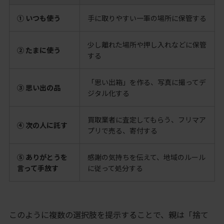
① いつも使う
手に取りやすい一軍の場所に保管する
少し離れた場所や押し入れなどに保管
② たまに使う
する
「思い出箱」を作る、写真に撮ってデ
③ 思い出の品
ジタル化する
買取業者に査定してもらう、フリマア
④ 次の人に託す
プリで売る、寄付する
⑤ ありがとうを
感謝の気持ちを伝えて、地域のルール
言って手放す
に従って処分する
このように複数の選択肢を提示することで、親は「捨て