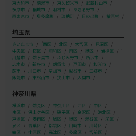
東大和市
清瀬市
東久留米市
武蔵村山市
多摩市
稲城市
羽村市
あきる野市
西東京市
奥多摩町
瑞穂町
日の出町
檜原村
埼玉県
（
さいたま市
西区
北区
大宮区
見沼区
）
中央区
桜区
浦和区
南区
緑区
岩槻区
川越市
鶴ヶ島市
ふじみ野市
所沢市
志木市
新座市
朝霞市
戸田市
和光市
蕨市
川口市
草加市
越谷市
三郷市
飯能市
東松山市
狭山市
入間市
神奈川県
横浜市
鶴見区
神奈川区
西区
中区
南区
保土ケ谷区
磯子区
金沢区
港北区
戸塚区
港南区
旭区
緑区
瀬谷区
栄区
泉区
青葉区
都筑区
川崎市
川崎区
幸区
中原区
高津区
多摩区
宮前区