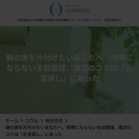
Warning
: Undefined variable $post_meta_output in
/home/xs0909/kaisyu-fuyouhin.com/public_html/wp-content/themes/hestia/inc/views/blog/class-
hestia-header-layout-manager.php
on line
450
不用品回収は24時間365日受付の専門業者
ハロッズにお任せください
【現在営業中】
親の家を片付けたいあなたへ。喧嘩に
ならない生前整理、魔法のコツは「お
宝探し」にあった
ホーム
コラム
処分方法
親の家を片付けたいあなたへ。喧嘩にならない生前整理、魔法の
コツは「お宝探し」にあった