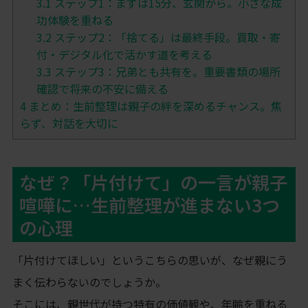
3.1
ステップ1：まずは15分、玄関から。小さな成
功体験を重ねる
3.2
ステップ2：「捨てる」は最終手段。買取・寄
付・デジタル化で活かす道を考える
3.3
ステップ3：兄弟とも共有を。重要書類の場所
確認で将来の不安に備える
4
まとめ：生前整理は親子の絆を深めるチャンス。焦
らず、対話を大切に
なぜ？「片付けて」の一言が親子
喧嘩に…生前整理が進まない3つ
の心理
「片付けてほしい」というこちらの思いが、なぜ親にう
まく伝わらないのでしょうか。
そこには、親世代が持つ特有の価値観や、年齢を重ねる