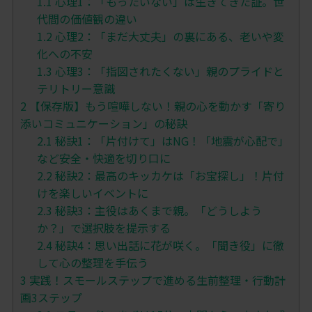
1.1
心理1：「もったいない」は生きてきた証。世
代間の価値観の違い
1.2
心理2：「まだ大丈夫」の裏にある、老いや変
化への不安
1.3
心理3：「指図されたくない」親のプライドと
テリトリー意識
2
【保存版】もう喧嘩しない！親の心を動かす「寄り
添いコミュニケーション」の秘訣
2.1
秘訣1：「片付けて」はNG！「地震が心配で」
など安全・快適を切り口に
2.2
秘訣2：最高のキッカケは「お宝探し」！片付
けを楽しいイベントに
2.3
秘訣3：主役はあくまで親。「どうしよう
か？」で選択肢を提示する
2.4
秘訣4：思い出話に花が咲く。「聞き役」に徹
して心の整理を手伝う
3
実践！スモールステップで進める生前整理・行動計
画3ステップ