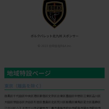
ボルクバレット北九州 スポンサー
© 2023 合同会社R&A inc.
地域特設ページ
東京（離島を除く）
目黒区
千代田区
中央区
港区
新宿区
文京区
台東区
墨田区
中野区
江東区
品川区
大田区
世田谷区
渋谷区
杉並区
豊島区
北区
荒川区
板橋区
練馬区
足立区
葛飾区
江戸川区
八王子市
立川市
武蔵野市
三鷹市
青梅市
府中市
昭島市
調布市
町田市