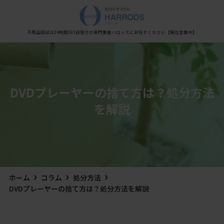
Warning
: Undefined variable $post_meta_output in
/home/xs0909/kaisyu-fuyouhin.com/public_html/wp-content/themes/hestia/inc/views/blog/class-
hestia-header-layout-manager.php
on line
450
不用品回収は24時間365日受付の専門業者
ハロッズにお任せください
【現在営業中】
DVDプレーヤーの捨て方は？処分方法
を解説
ホーム
コラム
処分方法
DVDプレーヤーの捨て方は？処分方法を解説