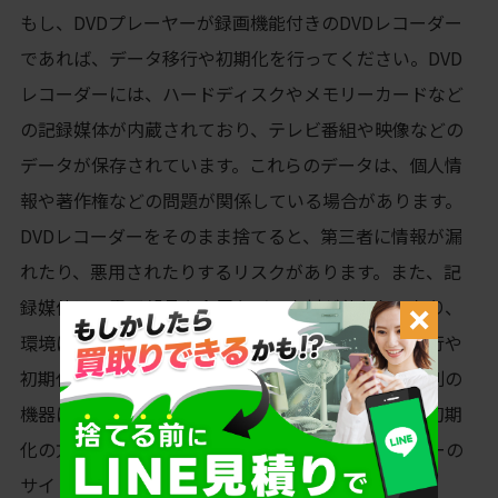
もし、DVDプレーヤーが録画機能付きのDVDレコーダー
であれば、データ移行や初期化を行ってください。DVD
レコーダーには、ハードディスクやメモリーカードなど
の記録媒体が内蔵されており、テレビ番組や映像などの
データが保存されています。これらのデータは、個人情
報や著作権などの問題が関係している場合があります。
DVDレコーダーをそのまま捨てると、第三者に情報が漏
れたり、悪用されたりするリスクがあります。また、記
録媒体は、電子部品や金属などの素材が使われており、
環境に悪影響を与える可能性があります。データ移行や
初期化を行うことで、データを安全に消去したり、別の
機器に移したりすることができます。データ移行や初期
化の方法は、DVDレコーダーの取扱説明書やメーカーの
サイトなどを参照してください。