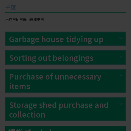
千葉
松戸市
柏市
流山市
浦安市
Garbage house tidying up
Sorting out belongings
Purchase of unnecessary
items
Storage shed purchase and
collection