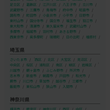
足立区
葛飾区
江戸川区
八王子市
立川市
武蔵野市
三鷹市
青梅市
府中市
昭島市
調布市
町田市
小金井市
小平市
日野市
東村山市
国分寺市
国立市
福生市
狛江市
東大和市
清瀬市
東久留米市
武蔵村山市
多摩市
稲城市
羽村市
あきる野市
西東京市
奥多摩町
瑞穂町
日の出町
檜原村
埼玉県
（
さいたま市
西区
北区
大宮区
見沼区
）
中央区
桜区
浦和区
南区
緑区
岩槻区
川越市
鶴ヶ島市
ふじみ野市
所沢市
志木市
新座市
朝霞市
戸田市
和光市
蕨市
川口市
草加市
越谷市
三郷市
飯能市
東松山市
狭山市
入間市
神奈川県
横浜市
鶴見区
神奈川区
西区
中区