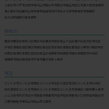
小金井市
小平市
日野市
東村山市
国分寺市
国立市
福生市
狛江市
東大和市
清瀬市
東久留米市
武蔵村山市
多摩市
稲城市
羽村市
あきる野市
西東京市
瑞穂町
日の出町
檜原村
奥多摩町
神奈川
横浜市
鶴見区
神奈川区
西区
中区
横浜市南区
保土ケ谷区
磯子区
金沢区
港北区
戸塚区
港南区
旭区
横浜市緑区
瀬谷区
栄区
泉区
青葉区
都筑区
川崎市
川崎区
幸区
中原区
高津区
多摩区
宮前区
麻生区
相模原市
相模原市緑区
相模原市中央区
相模原市南区
横須賀市
平塚市
藤沢市
茅ヶ崎市
埼玉
さいたま市
さいたま市西区
さいたま市北区
大宮区
見沼区
さいたま市中央区
桜区
浦和区
さいたま市南区
さいたま市緑区
さいたま市岩槻区
川越市
鶴ヶ島市
ふじみ野市
所沢市
志木市
新座市
朝霞市
戸田市
和光市
蕨市
川口市
草加市
越谷市
三郷市
飯能市
東松山市
狭山市
入間市