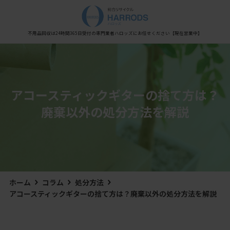
Warning
: Undefined variable $post_meta_output in
/home/xs0909/kaisyu-fuyouhin.com/public_html/wp-content/themes/hestia/inc/views/blog/class-
hestia-header-layout-manager.php
on line
450
不用品回収は24時間365日受付の専門業者
ハロッズにお任せください
【現在営業中】
アコースティックギターの捨て方は？
廃棄以外の処分方法を解説
ホーム
コラム
処分方法
アコースティックギターの捨て方は？廃棄以外の処分方法を解説