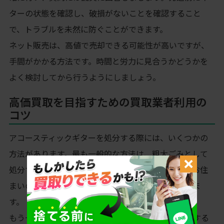
ターの状態を確認し、破損がないことを確認すること
で、トラブルを未然に防ぐことができます。
ネット販売は、高値で売却できる可能性が高いですが、
手間がかかる方法です。時間と労力に見合うかどうかを
よく検討してから行うようにしましょう。
高価買取を目指すための買取業者利用の
コツ
アコースティックギターを処分する際には、いくつかの
方法があります。最も一般的な方法は、粗大ごみとして
処分する方法です。粗大ごみとして処分するには、お住
まいの自治体のルールに従って処分する必要がありま
す。
もう一つの方法は、可燃ごみ・不燃ごみとして処分する