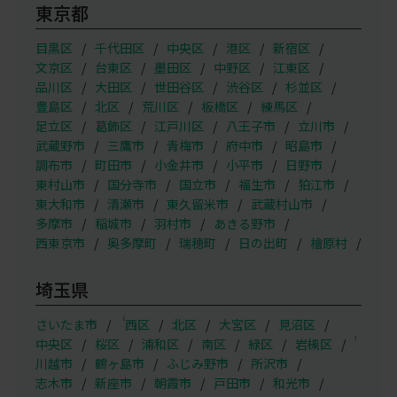
東京都
目黒区
千代田区
中央区
港区
新宿区
文京区
台東区
墨田区
中野区
江東区
品川区
大田区
世田谷区
渋谷区
杉並区
豊島区
北区
荒川区
板橋区
練馬区
足立区
葛飾区
江戸川区
八王子市
立川市
武蔵野市
三鷹市
青梅市
府中市
昭島市
調布市
町田市
小金井市
小平市
日野市
東村山市
国分寺市
国立市
福生市
狛江市
東大和市
清瀬市
東久留米市
武蔵村山市
多摩市
稲城市
羽村市
あきる野市
西東京市
奥多摩町
瑞穂町
日の出町
檜原村
埼玉県
（
さいたま市
西区
北区
大宮区
見沼区
）
中央区
桜区
浦和区
南区
緑区
岩槻区
川越市
鶴ヶ島市
ふじみ野市
所沢市
志木市
新座市
朝霞市
戸田市
和光市