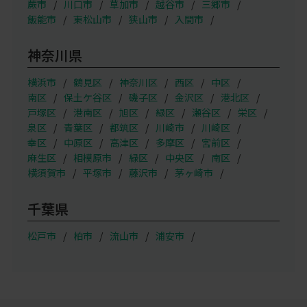
蕨市
川口市
草加市
越谷市
三郷市
飯能市
東松山市
狭山市
入間市
神奈川県
横浜市
鶴見区
神奈川区
西区
中区
南区
保土ケ谷区
磯子区
金沢区
港北区
戸塚区
港南区
旭区
緑区
瀬谷区
栄区
泉区
青葉区
都筑区
川崎市
川崎区
幸区
中原区
高津区
多摩区
宮前区
麻生区
相模原市
緑区
中央区
南区
横須賀市
平塚市
藤沢市
茅ヶ崎市
千葉県
松戸市
柏市
流山市
浦安市