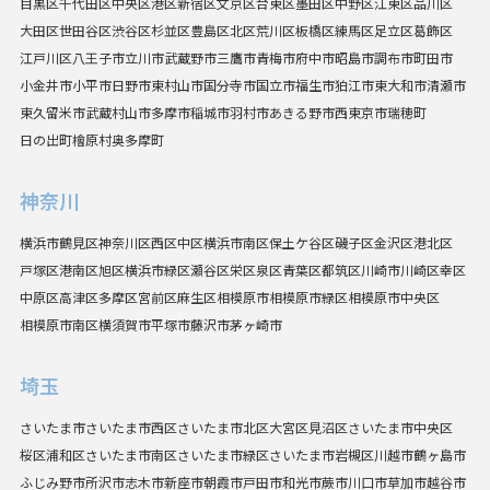
目黒区
千代田区
中央区
港区
新宿区
文京区
台東区
墨田区
中野区
江東区
品川区
大田区
世田谷区
渋谷区
杉並区
豊島区
北区
荒川区
板橋区
練馬区
足立区
葛飾区
江戸川区
八王子市
立川市
武蔵野市
三鷹市
青梅市
府中市
昭島市
調布市
町田市
小金井市
小平市
日野市
東村山市
国分寺市
国立市
福生市
狛江市
東大和市
清瀬市
東久留米市
武蔵村山市
多摩市
稲城市
羽村市
あきる野市
西東京市
瑞穂町
日の出町
檜原村
奥多摩町
神奈川
横浜市
鶴見区
神奈川区
西区
中区
横浜市南区
保土ケ谷区
磯子区
金沢区
港北区
戸塚区
港南区
旭区
横浜市緑区
瀬谷区
栄区
泉区
青葉区
都筑区
川崎市
川崎区
幸区
中原区
高津区
多摩区
宮前区
麻生区
相模原市
相模原市緑区
相模原市中央区
相模原市南区
横須賀市
平塚市
藤沢市
茅ヶ崎市
埼玉
さいたま市
さいたま市西区
さいたま市北区
大宮区
見沼区
さいたま市中央区
桜区
浦和区
さいたま市南区
さいたま市緑区
さいたま市岩槻区
川越市
鶴ヶ島市
ふじみ野市
所沢市
志木市
新座市
朝霞市
戸田市
和光市
蕨市
川口市
草加市
越谷市