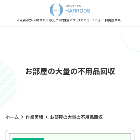
Warning
: Undefined variable $post_meta_output in
/home/xs0909/kaisyu-fuyouhin.com/public_html/wp-content/themes/hestia/inc/views/blog/class-
hestia-header-layout-manager.php
on line
450
不用品回収は24時間365日受付の専門業者
ハロッズにお任せください
【現在営業中】
お部屋の大量の不用品回収
ホーム
作業実績
お部屋の大量の不用品回収