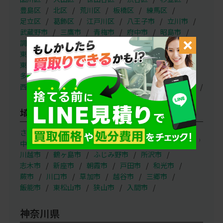
豊島区
北区
荒川区
板橋区
練馬区
足立区
葛飾区
江戸川区
八王子市
立川市
武蔵野市
三鷹市
青梅市
府中市
昭島市
調布市
町田市
小金井市
小平市
日野市
東村山市
国分寺市
国立市
福生市
狛江市
東大和市
清瀬市
東久留米市
武蔵村山市
多摩市
稲城市
羽村市
あきる野市
西東京市
奥多摩町
瑞穂町
日の出町
檜原村
埼玉県
（
さいたま市
西区
北区
大宮区
見沼区
）
中央区
桜区
浦和区
南区
緑区
岩槻区
川越市
鶴ヶ島市
ふじみ野市
所沢市
志木市
新座市
朝霞市
戸田市
和光市
蕨市
川口市
草加市
越谷市
三郷市
飯能市
東松山市
狭山市
入間市
神奈川県