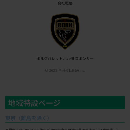
会社概要
ボルクバレット北九州 スポンサー
© 2023 合同会社R&A inc.
地域特設ページ
東京（離島を除く）
目黒区
千代田区
中央区
港区
新宿区
文京区
台東区
墨田区
中野区
江東区
品川区