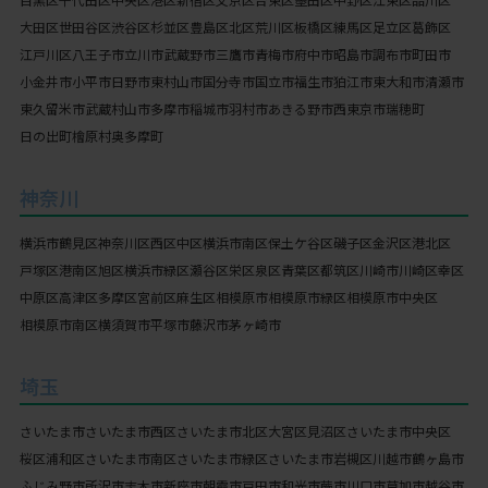
大田区
世田谷区
渋谷区
杉並区
豊島区
北区
荒川区
板橋区
練馬区
足立区
葛飾区
江戸川区
八王子市
立川市
武蔵野市
三鷹市
青梅市
府中市
昭島市
調布市
町田市
小金井市
小平市
日野市
東村山市
国分寺市
国立市
福生市
狛江市
東大和市
清瀬市
東久留米市
武蔵村山市
多摩市
稲城市
羽村市
あきる野市
西東京市
瑞穂町
日の出町
檜原村
奥多摩町
神奈川
横浜市
鶴見区
神奈川区
西区
中区
横浜市南区
保土ケ谷区
磯子区
金沢区
港北区
戸塚区
港南区
旭区
横浜市緑区
瀬谷区
栄区
泉区
青葉区
都筑区
川崎市
川崎区
幸区
中原区
高津区
多摩区
宮前区
麻生区
相模原市
相模原市緑区
相模原市中央区
相模原市南区
横須賀市
平塚市
藤沢市
茅ヶ崎市
埼玉
さいたま市
さいたま市西区
さいたま市北区
大宮区
見沼区
さいたま市中央区
桜区
浦和区
さいたま市南区
さいたま市緑区
さいたま市岩槻区
川越市
鶴ヶ島市
ふじみ野市
所沢市
志木市
新座市
朝霞市
戸田市
和光市
蕨市
川口市
草加市
越谷市