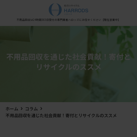
Warning
: Undefined variable $post_meta_output in
/home/xs0909/kaisyu-fuyouhin.com/public_html/wp-content/themes/hestia/inc/views/blog/class-
hestia-header-layout-manager.php
on line
450
不用品回収は24時間365日受付の専門業者
ハロッズにお任せください
【現在営業中】
不用品回収を通じた社会貢献！寄付と
リサイクルのススメ
ホーム
コラム
不用品回収を通じた社会貢献！寄付とリサイクルのススメ