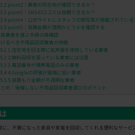
3.2
point2│業者の所在地が確認できるか？
3.3
point3│SNSの口コミは信頼できるか？
3.4
point4│公式サイトにスタッフの顔写真が掲載されている
3.5
point5│見積金額が透明かどうかを確認する
良業者を選ぶ手順の再確認
けるべき不用品回収業者の特徴
5.1
1.住宅地を回る際に拡声器を使用している業者
5.2
2.無料回収を謳っている業者には注意
5.3
3.電話番号が携帯電話のみの業者
5.4
4.Googleの評価が極端に低い業者
5.5
5.見積もり金額が不透明な業者
とめ：後悔しない不用品回収業者選びのポイント
は
際に、不要になった家具や家電を回収してくれる便利なサービ