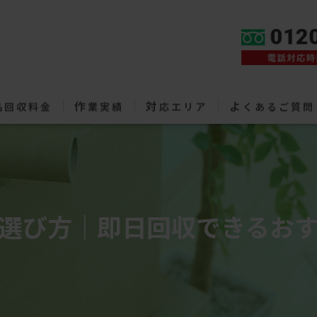
stia-header-layout-manager.php
on line
450
作
対
よ
品回収料金
業実績
応エリア
くあるご質問
選び方｜即日回収できるお