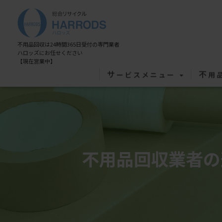
Warning
: Undefined variable $post_meta_output in
/home/xs0909/kaisyu-fuyouhin.com/public_html/wp-content/themes/hestia/inc/views/blog/class-he
不用品回収は24時間365日受付の専門業者
ハロッズにお任せください
【現在営業中】
サ
不
ービスメニュー
用
不用品回収業者の