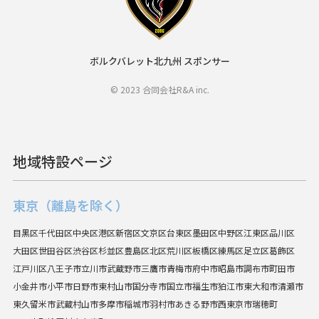
ボルクバレット北九州 スポンサー
© 2023 合同会社R&A inc.
地域特設ページ
東京（離島を除く）
目黒区
千代田区
中央区
港区
新宿区
文京区
台東区
墨田区
中野区
江東区
品川区
大田区
世田谷区
渋谷区
杉並区
豊島区
北区
荒川区
板橋区
練馬区
足立区
葛飾区
江戸川区
八王子市
立川市
武蔵野市
三鷹市
青梅市
府中市
昭島市
調布市
町田市
小金井市
小平市
日野市
東村山市
国分寺市
国立市
福生市
狛江市
東大和市
清瀬市
東久留米市
武蔵村山市
多摩市
稲城市
羽村市
あきる野市
西東京市
瑞穂町