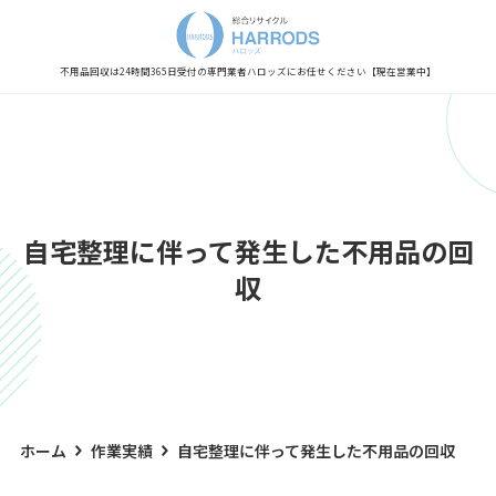
Warning
: Undefined variable $post_meta_output in
/home/xs0909/kaisyu-fuyouhin.com/public_html/wp-content/themes/hestia/inc/views/blog/class-
hestia-header-layout-manager.php
on line
450
不用品回収は24時間365日受付の専門業者
ハロッズにお任せください
【現在営業中】
自宅整理に伴って発生した不用品の回
収
ホーム
作業実績
自宅整理に伴って発生した不用品の回収