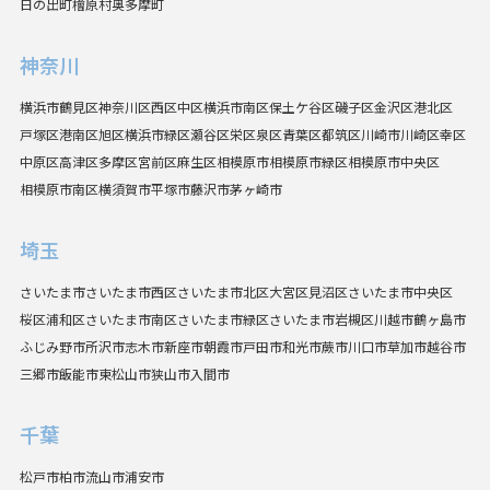
日の出町
檜原村
奥多摩町
神奈川
横浜市
鶴見区
神奈川区
西区
中区
横浜市南区
保土ケ谷区
磯子区
金沢区
港北区
戸塚区
港南区
旭区
横浜市緑区
瀬谷区
栄区
泉区
青葉区
都筑区
川崎市
川崎区
幸区
中原区
高津区
多摩区
宮前区
麻生区
相模原市
相模原市緑区
相模原市中央区
相模原市南区
横須賀市
平塚市
藤沢市
茅ヶ崎市
埼玉
さいたま市
さいたま市西区
さいたま市北区
大宮区
見沼区
さいたま市中央区
桜区
浦和区
さいたま市南区
さいたま市緑区
さいたま市岩槻区
川越市
鶴ヶ島市
ふじみ野市
所沢市
志木市
新座市
朝霞市
戸田市
和光市
蕨市
川口市
草加市
越谷市
三郷市
飯能市
東松山市
狭山市
入間市
千葉
松戸市
柏市
流山市
浦安市